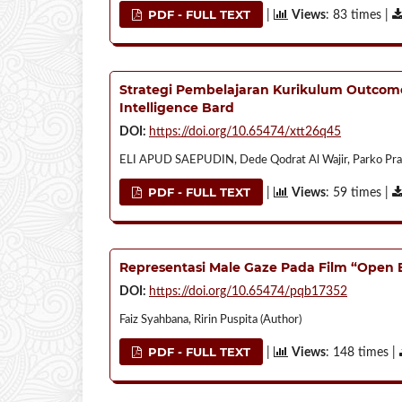
PDF - FULL TEXT
|
Views
: 83 times |
Strategi Pembelajaran Kurikulum Outcom
Intelligence Bard
DOI:
https://doi.org/10.65474/xtt26q45
ELI APUD SAEPUDIN, Dede Qodrat Al Wajir, Parko Prah
PDF - FULL TEXT
|
Views
: 59 times |
Representasi Male Gaze Pada Film “Open Bo
DOI:
https://doi.org/10.65474/pqb17352
Faiz Syahbana, Ririn Puspita (Author)
PDF - FULL TEXT
|
Views
: 148 times |