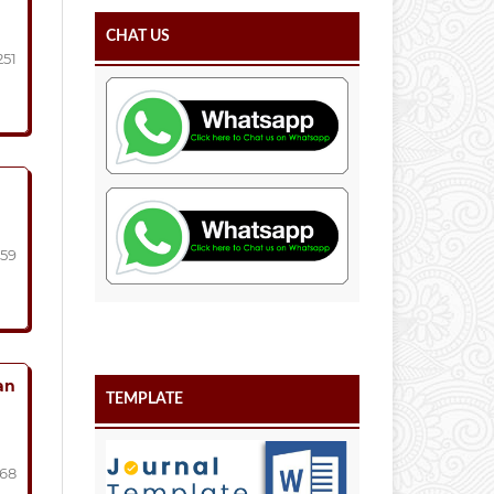
CHAT US
251
259
an
TEMPLATE
268