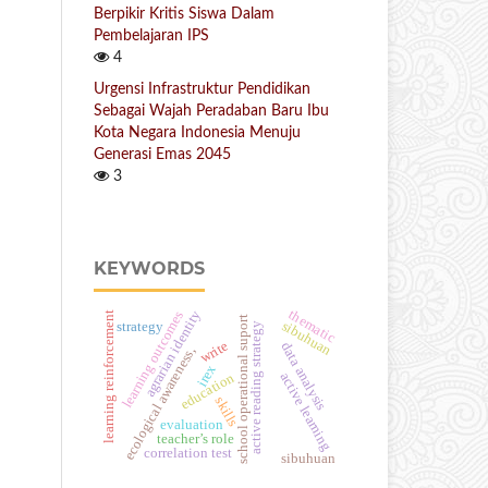
Berpikir Kritis Siswa Dalam
Pembelajaran IPS
4
Urgensi Infrastruktur Pendidikan
Sebagai Wajah Peradaban Baru Ibu
Kota Negara Indonesia Menuju
Generasi Emas 2045
3
KEYWORDS
thematic
agrarian identity
learning outcomes
learning reinforcement
school operational suport
sibuhuan
strategy
active reading strategy
write
data analysis
ecological awareness,
irex
active learning
education
skills
evaluation
teacher’s role
correlation test
sibuhuan