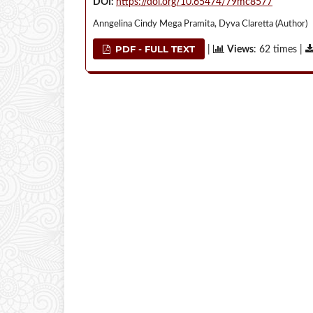
DOI:
https://doi.org/10.65474/79mc8577
Anngelina Cindy Mega Pramita, Dyva Claretta (Author)
PDF - FULL TEXT
|
Views
: 62 times |