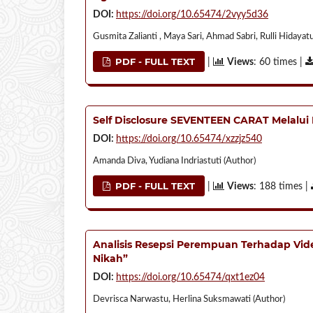
DOI:
https://doi.org/10.65474/2vyy5d36
Gusmita Zalianti , Maya Sari, Ahmad Sabri, Rulli Hidayatu
PDF - FULL TEXT
|
Views
: 60 times |
Self Disclosure SEVENTEEN CARAT Melalui F
DOI:
https://doi.org/10.65474/xzzjz540
Amanda Diva, Yudiana Indriastuti (Author)
PDF - FULL TEXT
|
Views
: 188 times |
Analisis Resepsi Perempuan Terhadap Vi
Nikah”
DOI:
https://doi.org/10.65474/qxt1ez04
Devrisca Narwastu, Herlina Suksmawati (Author)