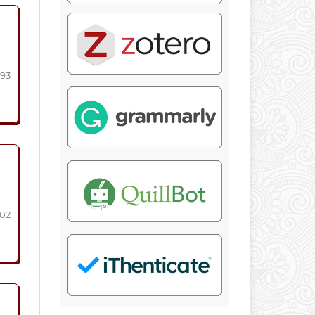
293
302