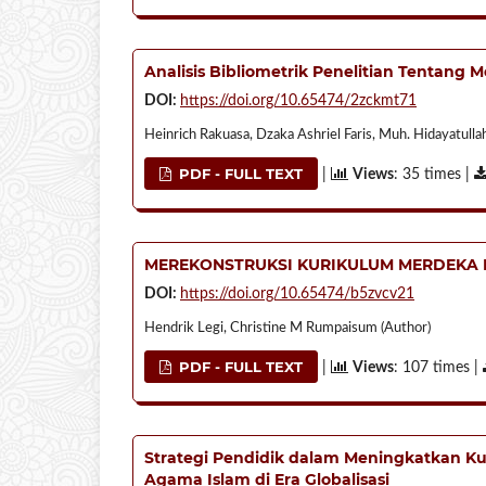
Analisis Bibliometrik Penelitian Tentang 
DOI:
https://doi.org/10.65474/2zckmt71
Heinrich Rakuasa, Dzaka Ashriel Faris, Muh. Hidayatullah
PDF - FULL TEXT
|
Views
: 35 times |
MEREKONSTRUKSI KURIKULUM MERDEKA
DOI:
https://doi.org/10.65474/b5zvcv21
Hendrik Legi, Christine M Rumpaisum (Author)
PDF - FULL TEXT
|
Views
: 107 times |
Strategi Pendidik dalam Meningkatkan Ku
Agama Islam di Era Globalisasi