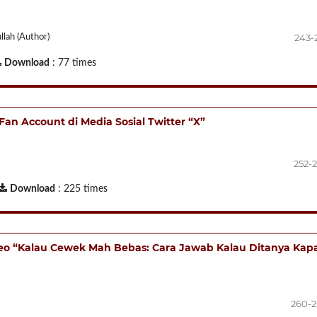
243-
llah (Author)
Download
: 77 times
an Account di Media Sosial Twitter “X”
252-
Download
: 225 times
deo “Kalau Cewek Mah Bebas: Cara Jawab Kalau Ditanya Kap
260-