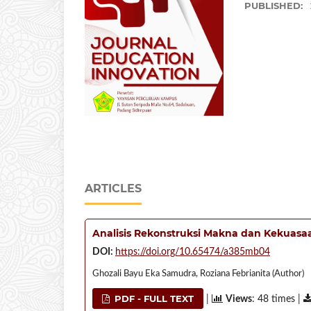
PUBLISHED:
ARTICLES
Analisis Rekonstruksi Makna dan Kekuas
DOI:
https://doi.org/10.65474/a385mb04
Ghozali Bayu Eka Samudra, Roziana Febrianita (Author)
PDF - FULL TEXT
|
Views
: 48 times |