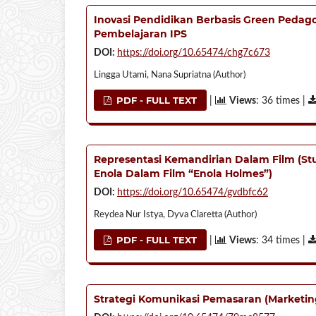
Inovasi Pendidikan Berbasis Green Peda
Pembelajaran IPS
DOI:
https://doi.org/10.65474/chg7c673
Lingga Utami, Nana Supriatna (Author)
PDF - FULL TEXT
|
Views
: 36 times |
Representasi Kemandirian Dalam Film (Stu
Enola Dalam Film “Enola Holmes”)
DOI:
https://doi.org/10.65474/gvdbfc62
Reydea Nur Istya, Dyva Claretta (Author)
PDF - FULL TEXT
|
Views
: 34 times |
Strategi Komunikasi Pemasaran (Marketi