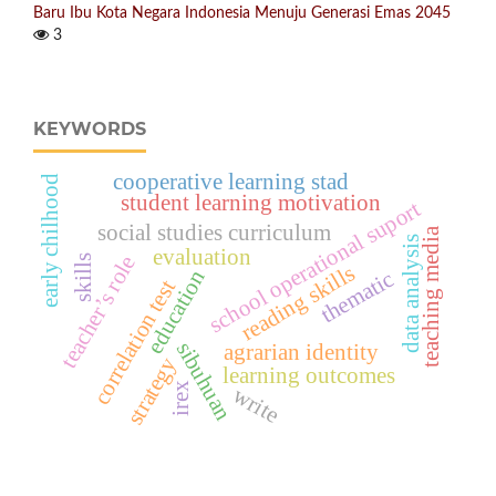
Baru Ibu Kota Negara Indonesia Menuju Generasi Emas 2045
3
KEYWORDS
cooperative learning stad
early chilhood
student learning motivation
school operational suport
social studies curriculum
teaching media
data analysis
evaluation
teacher’s role
skills
reading skills
education
thematic
correlation test
sibuhuan
agrarian identity
strategy
learning outcomes
irex
write