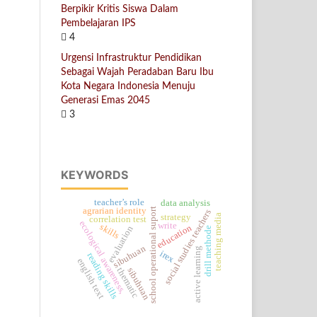
Berpikir Kritis Siswa Dalam
Pembelajaran IPS
4
Urgensi Infrastruktur Pendidikan
Sebagai Wajah Peradaban Baru Ibu
Kota Negara Indonesia Menuju
Generasi Emas 2045
3
KEYWORDS
teacher’s role
data analysis
school operational suport
agrarian identity
social studies teachers
strategy
teaching media
correlation test
ecological awareness,
write
skills
education
evaluation
drill methode
sibuhuan
active learning
irex
reading skills
english text
thematic
sibuhuan