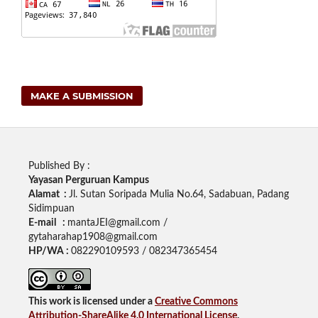
MAKE A SUBMISSION
Published By :
Yayasan Perguruan Kampus
Alamat :
Jl. Sutan Soripada Mulia No.64, Sadabuan, Padang
Sidimpuan
E-mail :
mantaJEI@gmail.com /
gytaharahap1908@gmail.com
HP/WA :
082290109593 / 082347365454
This work is licensed under a
Creative Commons
Attribution-ShareAlike 4.0 International License
.