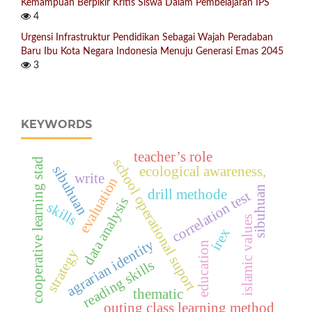
Kemampuan Berpikir Kritis Siswa Dalam Pembelajaran IPS
4
Urgensi Infrastruktur Pendidikan Sebagai Wajah Peradaban
Baru Ibu Kota Negara Indonesia Menuju Generasi Emas 2045
3
KEYWORDS
teacher’s role
cooperative learning stad
school operational suport
sibuhuan
ecological awareness,
write
evaluation
sibuhuan
drill methode
correlation test
data analysis
skills
islamic values
irex
agrarian identity
education
strategy
reading skills
thematic
outing class learning method