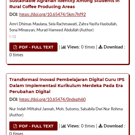
Sustainable Agrarian Identity Among Students in
Rural Coffee Producing Areas
DOI:
https://doi.org/10.65474/5km7hf92
Amri Dhimas Maulana, Sela Rachmawati, Zahra Yasifa Hasbullah,
Sona Minasyan, Murad Hameed Abdullah (Author)
1-12
PDF - FULL TEXT
|
Views
: 0 times |
Download
:
0 times
Transformasi Inovasi Pembelajaran Digital Guru IPS
Dalam Implementasi Kurikulum Merdeka Pada Era
Perubahan Digital
DOI:
https://doi.org/10.65474/0ndxph60
Nur Indah Miftahul Jannah, Moh. Sutomo, Salsabila Dwi Nur Rohma
(Author)
PDF - FULL TEXT
|
Views
: 0 times |
Download
:
0 times