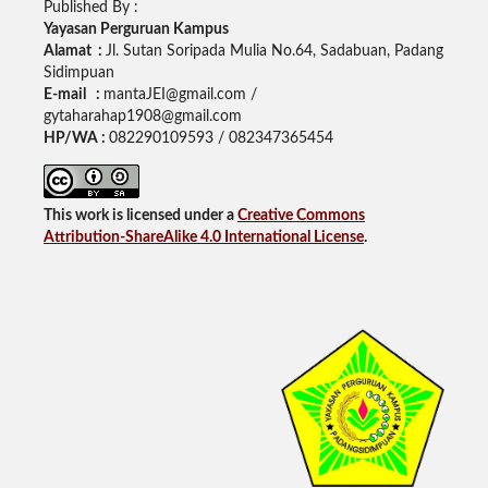
Published By :
Yayasan Perguruan Kampus
Alamat :
Jl. Sutan Soripada Mulia No.64, Sadabuan, Padang
Sidimpuan
E-mail :
mantaJEI@gmail.com /
gytaharahap1908@gmail.com
HP/WA :
082290109593 / 082347365454
This work is licensed under a
Creative Commons
Attribution-ShareAlike 4.0 International License
.