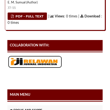
E. M. Sumual (Author)
37-55
PDF - FULL TEXT
|
Views
: 0 times |
Download
:
0 times
COLLABORATION WITH:
MAIN MENU