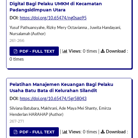
Digital Bagi Pelaku UMKM di Kecamatan
Padangsidimpuan Utara
DOI:
https://doi.org/10.65474/ng0saq95
Yusuf Pathuansyahe, Rizky Mery Octavianna , Juwita Handayani,
Nursalamah (Author)
261-266
PDF - FULL TEXT
|
Views
: 0 times |
Download
:
0 times
Pelatihan Manajemen Keuangan Bagi Pelaku
Usaha Batu Bata di Kelurahan Silandit
DOI:
https://doi.org/10.65474/5gr58043
Silviana Batubara, Makhrani, Ade Maya Mei Shanty, Emirza
Henderlan HARAHAP (Author)
267-271
PDF - FULL TEXT
|
Views
: 0 times |
Download
: