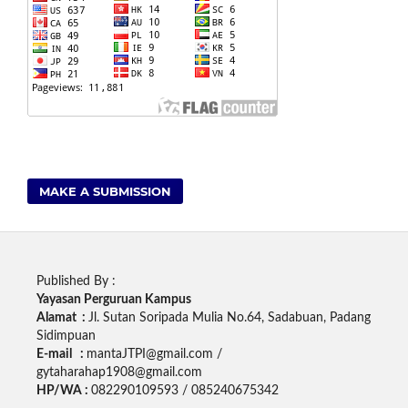
MAKE A SUBMISSION
Published By :
Yayasan Perguruan Kampus
Alamat :
Jl. Sutan Soripada Mulia No.64, Sadabuan, Padang
Sidimpuan
E-mail :
mantaJTPI@gmail.com /
gytaharahap1908@gmail.com
HP/WA :
082290109593 / 085240675342