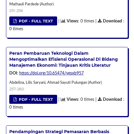
Mathauli Pardede (Author)
251-256
PDF - FULL TEXT
|
Views
: 0 times |
Download
:
0 times
Peran Pembaruan Teknologi Dalam
Mengoptimalkan Efisiensi Operasional Di Bidang
Manajemen Ekonomi: Tinjauan Kritis Literatur
DOI:
https://doi.org/10.65474/yesxb957
Abdelina, Lilis Saryani, Ahmad Sayuti Pulungan (Author)
257-260
PDF - FULL TEXT
|
Views
: 0 times |
Download
:
0 times
Pendampingan Strategi Pemasaran Berbasis