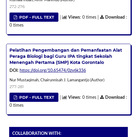
Kumala Indah, Amir Mahmud (Author)
272-276
PDF - FULL TEXT
|
Views
: 0 times |
Download
:
0 times
Pelatihan Pengembangan dan Pemanfaatan Alat
Peraga Biologi bagi Guru IPA tingkat Sekolah
Menengah Pertama (SMP) Kota Gorontalo
DOI:
https://doi.org/10.65474/0zv6k336
Nur Mustaqimah, Chairunnisah J. Lamangantjo (Author)
277-281
PDF - FULL TEXT
|
Views
: 0 times |
Download
:
0 times
COLLABORATION WITH: