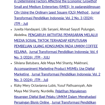
in Determining Factors Affecting the Economic Growthof
Small and Medium Enterprises (SMES) In padangsidimpuan
City Using the Ordinary Least Square (OLS) Method
,
Jurnal
Transformasi Pendidikan Indonesia: Vol. 2 No. 3 (2024):
JTPI - Juli
Juwita Handayani, Lilis Saryani, Ahmad Sayuti Pulungan,
Abdelina,
PENGARUH AKTIVITAS PEMASARAN MELALUI
MEDIA SOSIAL TIKTOK TERHADAP KEPUTUSAN
PEMBELIAN ULANG KONSUMEN PADA UMKM COFFEE
KELANA
,
Jurnal Transformasi Pendidikan Indonesia: Vol. 4
No. 3 (2026): JTPI - JULI
Silviana Batubara, Ade Maya Mei Shanty, Makhrani,
Accompaniment Marketing Product MSMEs Use Digital
Marketing
,
Jurnal Transformasi Pendidikan Indonesia: Vol. 2
No. 3 (2024): JTPI - Juli
Rizky Mery Octavianna Lubis, Yusuf Pathuansyah, Ade
Maya Mei Shanty, Nurdelila,
Pelatihan Manajemen
Keuangan Digital Bagi Pelaku UMKM Dalam Menghadapi
Persaingan Bisnis Online
,
Jurnal Transformasi Pendidikan