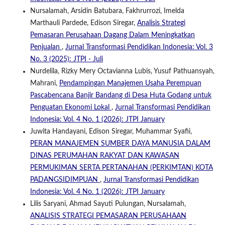
Nursalamah, Arsidin Batubara, Fakhrurrozi, Imelda
Marthauli Pardede, Edison Siregar,
Analisis Strategi
Pemasaran Perusahaan Dagang Dalam Meningkatkan
Penjualan
,
Jurnal Transformasi Pendidikan Indonesia: Vol. 3
No. 3 (2025): JTPI - Juli
Nurdelila, Rizky Mery Octavianna Lubis, Yusuf Pathuansyah,
Mahrani,
Pendampingan Manajemen Usaha Perempuan
Pascabencana Banjir Bandang di Desa Huta Godang untuk
Penguatan Ekonomi Lokal
,
Jurnal Transformasi Pendidikan
Indonesia: Vol. 4 No. 1 (2026): JTPI January
Juwita Handayani, Edison Siregar, Muhammar Syafii,
PERAN MANAJEMEN SUMBER DAYA MANUSIA DALAM
DINAS PERUMAHAN RAKYAT DAN KAWASAN
PERMUKIMAN SERTA PERTANAHAN (PERKIMTAN) KOTA
PADANGSIDIMPUAN
,
Jurnal Transformasi Pendidikan
Indonesia: Vol. 4 No. 1 (2026): JTPI January
Lilis Saryani, Ahmad Sayuti Pulungan, Nursalamah,
ANALISIS STRATEGI PEMASARAN PERUSAHAAN