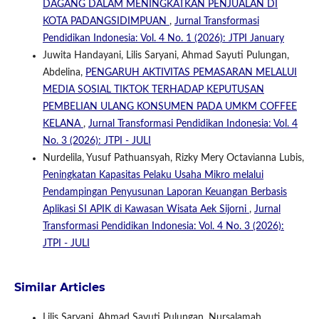
DAGANG DALAM MENINGKATKAN PENJUALAN DI
KOTA PADANGSIDIMPUAN
,
Jurnal Transformasi
Pendidikan Indonesia: Vol. 4 No. 1 (2026): JTPI January
Juwita Handayani, Lilis Saryani, Ahmad Sayuti Pulungan,
Abdelina,
PENGARUH AKTIVITAS PEMASARAN MELALUI
MEDIA SOSIAL TIKTOK TERHADAP KEPUTUSAN
PEMBELIAN ULANG KONSUMEN PADA UMKM COFFEE
KELANA
,
Jurnal Transformasi Pendidikan Indonesia: Vol. 4
No. 3 (2026): JTPI - JULI
Nurdelila, Yusuf Pathuansyah, Rizky Mery Octavianna Lubis,
Peningkatan Kapasitas Pelaku Usaha Mikro melalui
Pendampingan Penyusunan Laporan Keuangan Berbasis
Aplikasi SI APIK di Kawasan Wisata Aek Sijorni
,
Jurnal
Transformasi Pendidikan Indonesia: Vol. 4 No. 3 (2026):
JTPI - JULI
Similar Articles
Lilis Saryani, Ahmad Sayuti Pulungan, Nursalamah,