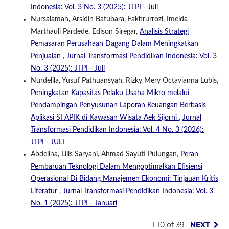
Indonesia: Vol. 3 No. 3 (2025): JTPI - Juli
Nursalamah, Arsidin Batubara, Fakhrurrozi, Imelda
Marthauli Pardede, Edison Siregar,
Analisis Strategi
Pemasaran Perusahaan Dagang Dalam Meningkatkan
Penjualan
,
Jurnal Transformasi Pendidikan Indonesia: Vol. 3
No. 3 (2025): JTPI - Juli
Nurdelila, Yusuf Pathuansyah, Rizky Mery Octavianna Lubis,
Peningkatan Kapasitas Pelaku Usaha Mikro melalui
Pendampingan Penyusunan Laporan Keuangan Berbasis
Aplikasi SI APIK di Kawasan Wisata Aek Sijorni
,
Jurnal
Transformasi Pendidikan Indonesia: Vol. 4 No. 3 (2026):
JTPI - JULI
Abdelina, Lilis Saryani, Ahmad Sayuti Pulungan,
Peran
Pembaruan Teknologi Dalam Mengoptimalkan Efisiensi
Operasional Di Bidang Manajemen Ekonomi: Tinjauan Kritis
Literatur
,
Jurnal Transformasi Pendidikan Indonesia: Vol. 3
No. 1 (2025): JTPI - Januari
1-10 of 39
NEXT