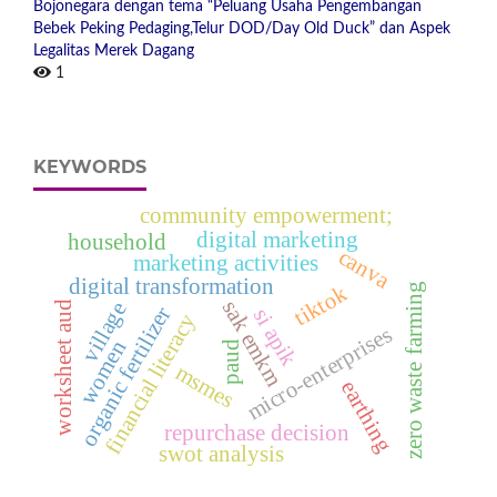
Bojonegara dengan tema “Peluang Usaha Pengembangan
Bebek Peking Pedaging,Telur DOD/Day Old Duck” dan Aspek
Legalitas Merek Dagang
1
KEYWORDS
community empowerment;
digital marketing
household
canva
marketing activities
digital transformation
tiktok
zero waste farming
sak emkm
village
worksheet aud
organic fertilizer
si apik
financial literacy
micro-enterprises
women
paud
msmes
earthing
repurchase decision
swot analysis