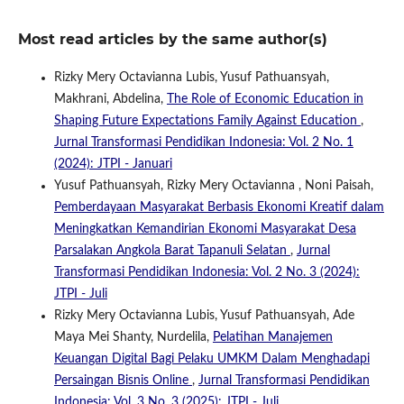
Most read articles by the same author(s)
Rizky Mery Octavianna Lubis, Yusuf Pathuansyah,
Makhrani, Abdelina,
The Role of Economic Education in
Shaping Future Expectations Family Against Education
,
Jurnal Transformasi Pendidikan Indonesia: Vol. 2 No. 1
(2024): JTPI - Januari
Yusuf Pathuansyah, Rizky Mery Octavianna , Noni Paisah,
Pemberdayaan Masyarakat Berbasis Ekonomi Kreatif dalam
Meningkatkan Kemandirian Ekonomi Masyarakat Desa
Parsalakan Angkola Barat Tapanuli Selatan
,
Jurnal
Transformasi Pendidikan Indonesia: Vol. 2 No. 3 (2024):
JTPI - Juli
Rizky Mery Octavianna Lubis, Yusuf Pathuansyah, Ade
Maya Mei Shanty, Nurdelila,
Pelatihan Manajemen
Keuangan Digital Bagi Pelaku UMKM Dalam Menghadapi
Persaingan Bisnis Online
,
Jurnal Transformasi Pendidikan
Indonesia: Vol. 3 No. 3 (2025): JTPI - Juli