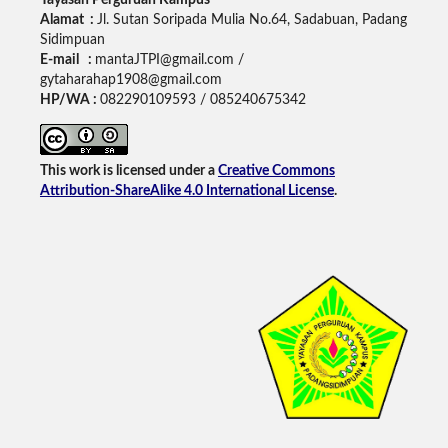
Alamat :
Jl. Sutan Soripada Mulia No.64, Sadabuan, Padang
Sidimpuan
E-mail :
mantaJTPI@gmail.com /
gytaharahap1908@gmail.com
HP/WA :
082290109593 / 085240675342
This work is licensed under a
Creative Commons
Attribution-ShareAlike 4.0 International License
.