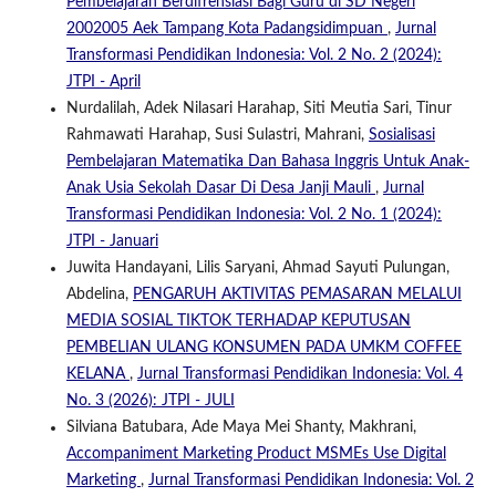
Pembelajaran Berdifrensiasi Bagi Guru di SD Negeri
2002005 Aek Tampang Kota Padangsidimpuan
,
Jurnal
Transformasi Pendidikan Indonesia: Vol. 2 No. 2 (2024):
JTPI - April
Nurdalilah, Adek Nilasari Harahap, Siti Meutia Sari, Tinur
Rahmawati Harahap, Susi Sulastri, Mahrani,
Sosialisasi
Pembelajaran Matematika Dan Bahasa Inggris Untuk Anak-
Anak Usia Sekolah Dasar Di Desa Janji Mauli
,
Jurnal
Transformasi Pendidikan Indonesia: Vol. 2 No. 1 (2024):
JTPI - Januari
Juwita Handayani, Lilis Saryani, Ahmad Sayuti Pulungan,
Abdelina,
PENGARUH AKTIVITAS PEMASARAN MELALUI
MEDIA SOSIAL TIKTOK TERHADAP KEPUTUSAN
PEMBELIAN ULANG KONSUMEN PADA UMKM COFFEE
KELANA
,
Jurnal Transformasi Pendidikan Indonesia: Vol. 4
No. 3 (2026): JTPI - JULI
Silviana Batubara, Ade Maya Mei Shanty, Makhrani,
Accompaniment Marketing Product MSMEs Use Digital
Marketing
,
Jurnal Transformasi Pendidikan Indonesia: Vol. 2