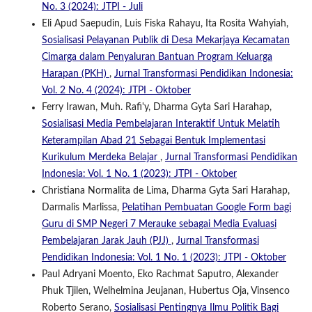
No. 3 (2024): JTPI - Juli
Eli Apud Saepudin, Luis Fiska Rahayu, Ita Rosita Wahyiah,
Sosialisasi Pelayanan Publik di Desa Mekarjaya Kecamatan
Cimarga dalam Penyaluran Bantuan Program Keluarga
Harapan (PKH)
,
Jurnal Transformasi Pendidikan Indonesia:
Vol. 2 No. 4 (2024): JTPI - Oktober
Ferry Irawan, Muh. Rafi'y, Dharma Gyta Sari Harahap,
Sosialisasi Media Pembelajaran Interaktif Untuk Melatih
Keterampilan Abad 21 Sebagai Bentuk Implementasi
Kurikulum Merdeka Belajar
,
Jurnal Transformasi Pendidikan
Indonesia: Vol. 1 No. 1 (2023): JTPI - Oktober
Christiana Normalita de Lima, Dharma Gyta Sari Harahap,
Darmalis Marlissa,
Pelatihan Pembuatan Google Form bagi
Guru di SMP Negeri 7 Merauke sebagai Media Evaluasi
Pembelajaran Jarak Jauh (PJJ)
,
Jurnal Transformasi
Pendidikan Indonesia: Vol. 1 No. 1 (2023): JTPI - Oktober
Paul Adryani Moento, Eko Rachmat Saputro, Alexander
Phuk Tjilen, Welhelmina Jeujanan, Hubertus Oja, Vinsenco
Roberto Serano,
Sosialisasi Pentingnya Ilmu Politik Bagi