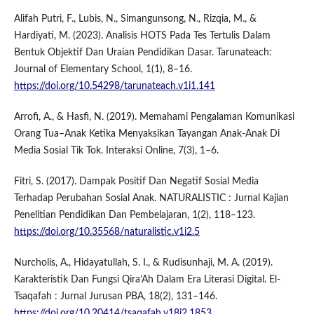
Alifah Putri, F., Lubis, N., Simangunsong, N., Rizqia, M., &
Hardiyati, M. (2023). Analisis HOTS Pada Tes Tertulis Dalam
Bentuk Objektif Dan Uraian Pendidikan Dasar. Tarunateach:
Journal of Elementary School, 1(1), 8–16.
https://doi.org/10.54298/tarunateach.v1i1.141
Arrofi, A., & Hasfi, N. (2019). Memahami Pengalaman Komunikasi
Orang Tua–Anak Ketika Menyaksikan Tayangan Anak-Anak Di
Media Sosial Tik Tok. Interaksi Online, 7(3), 1–6.
Fitri, S. (2017). Dampak Positif Dan Negatif Sosial Media
Terhadap Perubahan Sosial Anak. NATURALISTIC : Jurnal Kajian
Penelitian Pendidikan Dan Pembelajaran, 1(2), 118–123.
https://doi.org/10.35568/naturalistic.v1i2.5
Nurcholis, A., Hidayatullah, S. I., & Rudisunhaji, M. A. (2019).
Karakteristik Dan Fungsi Qira’Ah Dalam Era Literasi Digital. El-
Tsaqafah : Jurnal Jurusan PBA, 18(2), 131–146.
https://doi.org/10.20414/tsaqafah.v18i2.1853