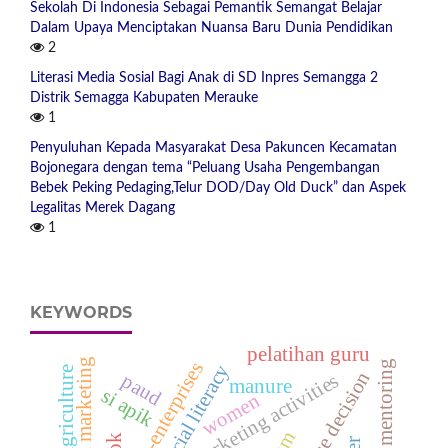
Sekolah Di Indonesia Sebagai Pemantik Semangat Belajar
Dalam Upaya Menciptakan Nuansa Baru Dunia Pendidikan
2
Literasi Media Sosial Bagi Anak di SD Inpres Semangga 2
Distrik Semagga Kabupaten Merauke
1
Penyuluhan Kepada Masyarakat Desa Pakuncen Kecamatan
Bojonegara dengan tema “Peluang Usaha Pengembangan
Bebek Peking Pedaging,Telur DOD/Day Old Duck” dan Aspek
Legalitas Merek Dagang
1
KEYWORDS
pelatihan guru
digital marketing
micro-enterprises
business mentoring
financial literacy
circular agriculture
repurchase decision
marketing activities
paud
manure
si apik
women