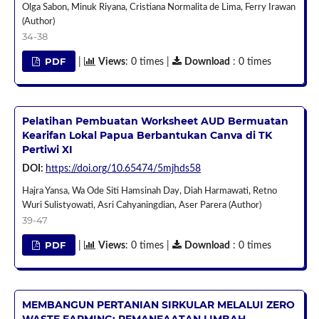
Olga Sabon, Minuk Riyana, Cristiana Normalita de Lima, Ferry Irawan
(Author)
34-38
PDF
|
Views
: 0 times |
Download
: 0 times
Pelatihan Pembuatan Worksheet AUD Bermuatan
Kearifan Lokal Papua Berbantukan Canva di TK
Pertiwi XI
DOI:
https://doi.org/10.65474/5mjhds58
Hajra Yansa, Wa Ode Siti Hamsinah Day, Diah Harmawati, Retno
Wuri Sulistyowati, Asri Cahyaningdian, Aser Parera (Author)
39-47
PDF
|
Views
: 0 times |
Download
: 0 times
MEMBANGUN PERTANIAN SIRKULAR MELALUI ZERO
WASTE FARMING: PEMANFAATAN LIMBAH