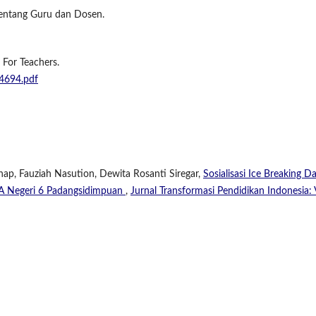
entang Guru dan Dosen.
For Teachers.
14694.pdf
ap, Fauziah Nasution, Dewita Rosanti Siregar,
Sosialisasi Ice Breaking D
MA Negeri 6 Padangsidimpuan
,
Jurnal Transformasi Pendidikan Indonesia: 