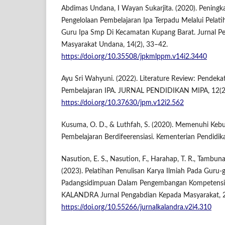
Abdimas Undana, I Wayan Sukarjita. (2020). Peningk
Pengelolaan Pembelajaran Ipa Terpadu Melalui Pelati
Guru Ipa Smp Di Kecamatan Kupang Barat. Jurnal P
Masyarakat Undana, 14(2), 33–42.
https://doi.org/10.35508/jpkmlppm.v14i2.3440
Ayu Sri Wahyuni. (2022). Literature Review: Pendeka
Pembelajaran IPA. JURNAL PENDIDIKAN MIPA, 12(2
https://doi.org/10.37630/jpm.v12i2.562
Kusuma, O. D., & Luthfah, S. (2020). Memenuhi Kebu
Pembelajaran Berdifeerensiasi. Kementerian Pendidi
Nasution, E. S., Nasution, F., Harahap, T. R., Tambunan,
(2023). Pelatihan Penulisan Karya Ilmiah Pada Guru
Padangsidimpuan Dalam Pengembangan Kompetensi P
KALANDRA Jurnal Pengabdian Kepada Masyarakat, 2
https://doi.org/10.55266/jurnalkalandra.v2i4.310