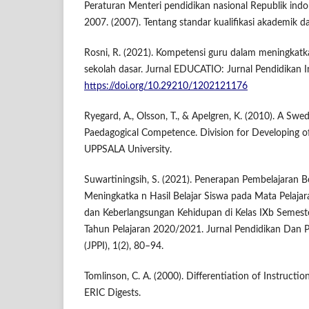
Peraturan Menteri pendidikan nasional Republik in
2007. (2007). Tentang standar kualifikasi akademik 
Rosni, R. (2021). Kompetensi guru dalam meningkat
sekolah dasar. Jurnal EDUCATIO: Jurnal Pendidikan In
https://doi.org/10.29210/1202121176
Ryegard, A., Olsson, T., & Apelgren, K. (2010). A Swe
Paedagogical Competence. Division for Developing of
UPPSALA University.
Suwartiningsih, S. (2021). Penerapan Pembelajaran Be
Meningkatka n Hasil Belajar Siswa pada Mata Pelaja
dan Keberlangsungan Kehidupan di Kelas IXb Seme
Tahun Pelajaran 2020/2021. Jurnal Pendidikan Dan 
(JPPI), 1(2), 80–94.
Tomlinson, C. A. (2000). Differentiation of Instructi
ERIC Digests.