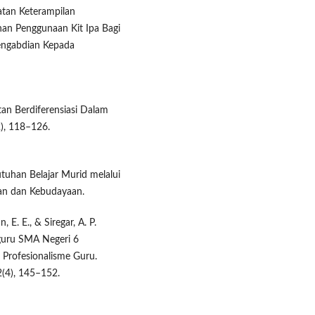
atan Keterampilan
han Penggunaan Kit Ipa Bagi
engabdian Kepada
tan Berdiferensiasi Dalam
), 118–126.
tuhan Belajar Murid melalui
kan dan Kebudayaan.
 E. E., & Siregar, A. P.
-guru SMA Negeri 6
rofesionalisme Guru.
(4), 145–152.