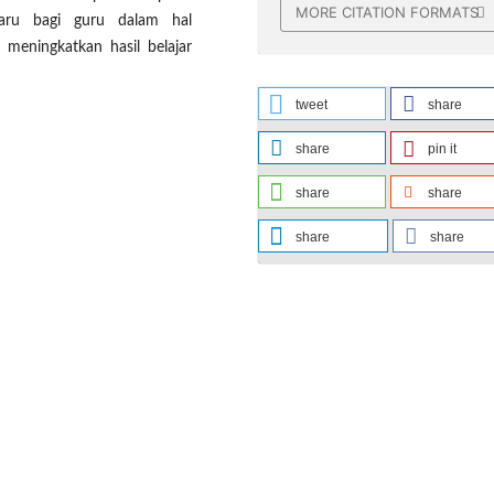
MORE CITATION FORMATS
baru bagi guru dalam hal
meningkatkan hasil belajar
tweet
share
share
pin it
share
share
share
share