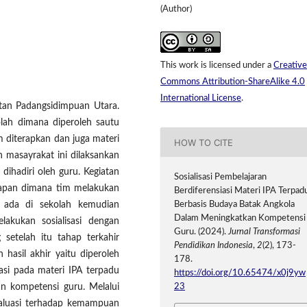
(Author)
This work is licensed under a
Creative
Commons Attribution-ShareAlike 4.0
International License
.
tan Padangsidimpuan Utara.
olah dimana diperoleh sautu
 diterapkan dan juga materi
HOW TO CITE
n masayrakat ini dilaksankan
ihadiri oleh guru. Kegiatan
Sosialisasi Pembelajaran
siapan dimana tim melakukan
Berdiferensiasi Materi IPA Terpad
 ada di sekolah kemudian
Berbasis Budaya Batak Angkola
Dalam Meningkatkan Kompetensi
lakukan sosialisasi dengan
Guru. (2024).
Jurnal Transformasi
setelah itu tahap terkahir
Pendidikan Indonesia
,
2
(2), 173-
 hasil akhir yaitu diperoleh
178.
iasi pada materi IPA terpadu
https://doi.org/10.65474/x0j9yw
n kompetensi guru. Melalui
23
valuasi terhadap kemampuan