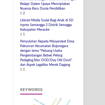
Belajar Dalam Upaya Menciptakan
Nuansa Baru Dunia Pendidikan
2
Literasi Media Sosial Bagi Anak di SD
Inpres Semangga 2 Distrik Semagga
Kabupaten Merauke
1
Penyuluhan Kepada Masyarakat Desa
Pakuncen Kecamatan Bojonegara
dengan tema “Peluang Usaha
Pengembangan Bebek Peking
Pedaging,Telur DOD/Day Old Duck”
dan Aspek Legalitas Merek Dagang
1
KEYWORDS
village
swot analysis