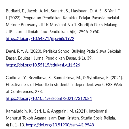
Budiarti, E., Jacob, A. M., Sunarti, S., Hasibuan, D. A. S., & Yani, F.
I. (2023). Penguatan Pendidikan Karakter Pelajar Pacasila melalui
Metode Bernyanyi di TK Muslimat Nu 1 Khodijah Pakis Malang.
JIIP - Jurnal Ilmiah Ilmu Pendidikan, 6(5), 2946–2950.
https://doi.org/10.54371/jiip.v6i5.1972
Dewi, P. Y. A. (2020). Perilaku School Bullying Pada Siswa Sekolah
Dasar. Edukasi: Jurnal Pendidikan Dasar, 1(1), 39.
https://doi.org/10.55115/edukasi.v1i1.526
Gudkova, Y., Reznikova, S., Samoletova, M., & Sytnikova, E. (2021).
Effectiveness of Moodle in student’s independent work. E3S Web
of Conferences, 273.
https://doi.org/10.1051/e3sconf/202127312084
Kamaluddin, K., Sari, I., & Anggraini, M. (2021). Intoleransi
Menurut Tokoh Agama Islam Dan Kristen. Studia Sosia Religia,
4(1), 1–13.
https://doi.org/10.51900/ssr.v4i1.9548