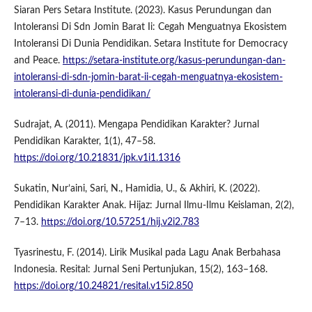
Siaran Pers Setara Institute. (2023). Kasus Perundungan dan
Intoleransi Di Sdn Jomin Barat Ii: Cegah Menguatnya Ekosistem
Intoleransi Di Dunia Pendidikan. Setara Institute for Democracy
and Peace.
https://setara-institute.org/kasus-perundungan-dan-
intoleransi-di-sdn-jomin-barat-ii-cegah-menguatnya-ekosistem-
intoleransi-di-dunia-pendidikan/
Sudrajat, A. (2011). Mengapa Pendidikan Karakter? Jurnal
Pendidikan Karakter, 1(1), 47–58.
https://doi.org/10.21831/jpk.v1i1.1316
Sukatin, Nur’aini, Sari, N., Hamidia, U., & Akhiri, K. (2022).
Pendidikan Karakter Anak. Hijaz: Jurnal Ilmu-Ilmu Keislaman, 2(2),
7–13.
https://doi.org/10.57251/hij.v2i2.783
Tyasrinestu, F. (2014). Lirik Musikal pada Lagu Anak Berbahasa
Indonesia. Resital: Jurnal Seni Pertunjukan, 15(2), 163–168.
https://doi.org/10.24821/resital.v15i2.850