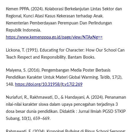
Kemen PPPA. (2024). Kolaborasi Berkelanjutan Lintas Sektor dan
Regional, Kunci Atasi Kasus Kekerasan terhadap Anak.
Kementerian Pemberdayaan Perempuan Dan Perlindungan
Republik Indonesia.
https://www.kemenpppa.go.id/page/view/NTAxNg==
Lickona, T. (1991). Educating for Character: How Our School Can
Teach Respect and Responsibility. Bantam Books.
Maiyena, S. (2016). Pengembangan Media Poster Berbasis
Pendidikan Karakter Untuk Materi Global Warming. Ta’dib, 17(2),
148.
https://doi.org/10.31958/jt.v17i2.269
Nuriafuri, R., Rakhmawati, D., & Handayani, A. (2024). Penanaman
nilai-nilai karakter siswa dalam upaya pencegahan terjadinya 3
dosa besar dunia pendidikan. Didaktik : Jurnal Ilmiah PGSD STKIP
Subang, 10(1), 659–669.
Rahmawati, F. (2024). Kronologi Bullying di Binus School Serpong: