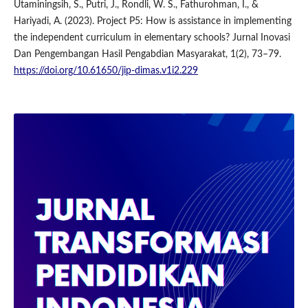
Utaminingsih, S., Putri, J., Rondli, W. S., Fathurohman, I., &
Hariyadi, A. (2023). Project P5: How is assistance in implementing
the independent curriculum in elementary schools? Jurnal Inovasi
Dan Pengembangan Hasil Pengabdian Masyarakat, 1(2), 73–79.
https://doi.org/10.61650/jip-dimas.v1i2.229