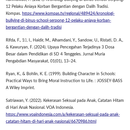
12 Pelaku Aniaya Korban Bergantian dengan Dalih Tradisi.
Kompas.
https://www.kompas.tv/regional/489424/kronologi-
bullying-di-binus-school-serpong-12-pelaku-aniaya-korban-
bergantian-dengan-dalih-tradisi
Rifda, F., 1, I., Haidir, M., Alhamdani, Y., Sandow, U., Ristati, D. A.,
& Kawuryan, F. (2024). Upaya Pencegahan Terjadinya 3 Dosa
Besar dalam Pendidikan di SD 4 Tenggeles. Jurnal Muria
Pengabdian Masyarakat, 01(01), 13–24.
Ryan, K., & Bohlin, K. E. (1999). Building Character in Schools:
Practical Ways to Bring Moral Instruction to Life. : JOSSEY-BASS
A Wiley Imprint.
Satriawan, Y. (2022). Kekerasan Seksual pada Anak, Catatan Hitam
di Hari Anak Nasional. VOA Indonesia.
https://www.voaindonesia.com/a/kekerasan-seksual-pada-anak-
catatan-hitam-di-hari-anak-nasional/6670986.html