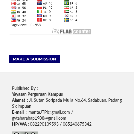
MAKE A SUBMISSION
Published By :
Yayasan Perguruan Kampus
Alamat :
Jl. Sutan Soripada Mulia No.64, Sadabuan, Padang
Sidimpuan
E-mail :
mantaJTPI@gmail.com /
gytaharahap1908@gmail.com
HP/WA :
082290109593 / 085240675342