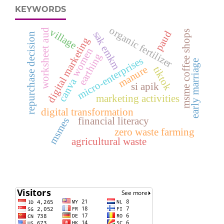
KEYWORDS
organic fertilizer
village
worksheet aud
msme coffee shops
paud
sak emkm
repurchase decision
digital marketing
women
earthing
micro-enterprises
early marriage
manure
tiktok
canva
si apik
marketing activities
digital transformation
msmes
financial literacy
zero waste farming
agricultural waste