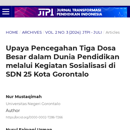
HOME
/
ARCHIVES
/
VOL. 2 NO. 3 (2024): JTPI - JULI
/
Articles
Upaya Pencegahan Tiga Dosa
Besar dalam Dunia Pendidikan
melalui Kegiatan Sosialisasi di
SDN 25 Kota Gorontalo
Nur Mustaqimah
Universitas Negeri Gorontalo
Author
https://orcid.org/0000-0002-7286-7266
Nurul Fajryani Usman