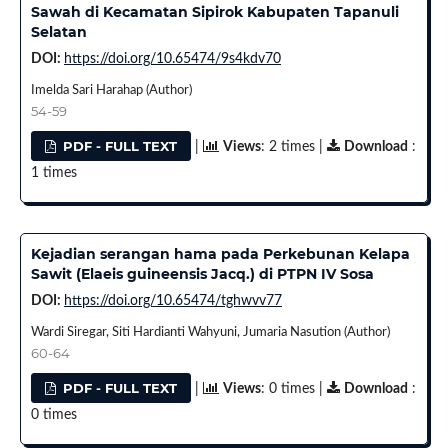
Sawah di Kecamatan Sipirok Kabupaten Tapanuli
Selatan
DOI:
https://doi.org/10.65474/9s4kdv70
Imelda Sari Harahap (Author)
54-59
PDF - FULL TEXT
|
Views
: 2 times |
Download
:
1 times
Kejadian serangan hama pada Perkebunan Kelapa
Sawit (Elaeis guineensis Jacq.) di PTPN IV Sosa
DOI:
https://doi.org/10.65474/tghwvv77
Wardi Siregar, Siti Hardianti Wahyuni, Jumaria Nasution (Author)
60-64
PDF - FULL TEXT
|
Views
: 0 times |
Download
:
0 times