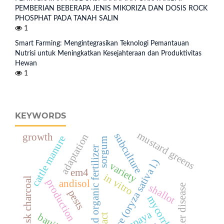
PEMBERIAN BEBERAPA JENIS MIKORIZA DAN DOSIS ROCK
PHOSPHAT PADA TANAH SALIN
1
Smart Farming: Mengintegrasikan Teknologi Pemantauan
Nutrisi untuk Meningkatkan Kesejahteraan dan Produktivitas
Hewan
1
KEYWORDS
mustard greens
subculture
growth
adaptation
cattle manure
sorgum
liquid organic fertilizer
rice (oryza sativa l.)
variety
em4
in vitro
rice husk charcoal
production
andisol
shallot
moler disease
pests
mycorrhiza
papaya