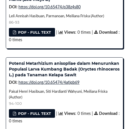
DOI:
https://doi.org/10.65474/q38z4s80
Leli Annisah Hasibuan, Parmanoan, Meiliana Friska (Author)
86-93
PDF - FULL TEXT
|
Views
: 0 times |
Download
:
0 times
Potensi Metarhizium anisopliae dalam Menurunkan
Populasi Larva Kumbang Badak (Oryctes rhinoceros
L.) pada Tanaman Kelapa Sawit
DOI:
https://doi.org/10.65474/4atjqb69
Paisal Henri Hasibuan, Siti Hardianti Wahyuni, Meiliana Friska
(Author)
94-100
PDF - FULL TEXT
|
Views
: 0 times |
Download
:
0 times