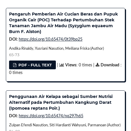
Pengaruh Pemberian Air Cucian Beras dan Pupuk
Organik Cair (POC) Terhadap Pertumbuhan Stek
Tanaman Jambu Air Madu (Syzygium equaeum
Burn F. Alston)
DOI:
https://doi.org/10.65474/0t39bp25
Andika Rinaldy, Yusriani Nasution, Meiliana Friska (Author)
65-73
PDF - FULL TEXT
|
Views
: 0 times |
Download
:
0 times
Penggunaan Air Kelapa sebagai Sumber Nutrisi
Alternatif pada Pertumbuhan Kangkung Darat
(Ipomoea reptans Poir.)
DOI:
https://doi.org/10.65474/nq297h65
Zulpan Efendi Nasution, Siti Hardianti Wahyuni, Parmanoan (Author)