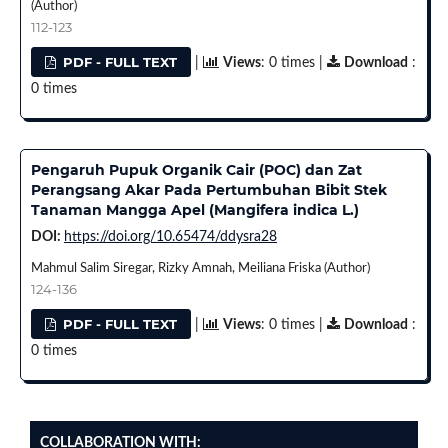
(Author)
112-123
PDF - FULL TEXT
|
Views
: 0 times |
Download
:
0 times
Pengaruh Pupuk Organik Cair (POC) dan Zat
Perangsang Akar Pada Pertumbuhan Bibit Stek
Tanaman Mangga Apel (Mangifera indica L.)
DOI:
https://doi.org/10.65474/ddysra28
Mahmul Salim Siregar, Rizky Amnah, Meiliana Friska (Author)
124-136
PDF - FULL TEXT
|
Views
: 0 times |
Download
:
0 times
COLLABORATION WITH: