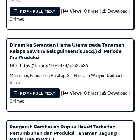
74-80
PDF - FULL TEXT
|
Views
: 0 times |
Download
:
0 times
Dinamika Serangan Hama Utama pada Tanaman
Kelapa Sawit (Elaeis guineensis Jacq.) di Periode
Pra-Produksi
DOI:
https://doi.org/10.65474/qe53vh35
Muharram, Parmanoan Harahap, Siti Hardianti Wahyuni (Author)
81-85
PDF - FULL TEXT
|
Views
: 0 times |
Download
:
0 times
Pengaruh Pemberian Pupuk Hayati Terhadap
Pertumbuhan dan Produksi Tanaman Jagung
Manis (Zea mays L.)