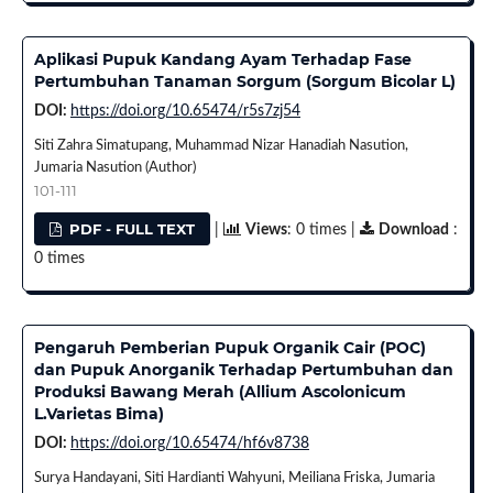
Aplikasi Pupuk Kandang Ayam Terhadap Fase
Pertumbuhan Tanaman Sorgum (Sorgum Bicolar L)
DOI:
https://doi.org/10.65474/r5s7zj54
Siti Zahra Simatupang, Muhammad Nizar Hanadiah Nasution,
Jumaria Nasution (Author)
101-111
PDF - FULL TEXT
|
Views
: 0 times |
Download
:
0 times
Pengaruh Pemberian Pupuk Organik Cair (POC)
dan Pupuk Anorganik Terhadap Pertumbuhan dan
Produksi Bawang Merah (Allium Ascolonicum
L.Varietas Bima)
DOI:
https://doi.org/10.65474/hf6v8738
Surya Handayani, Siti Hardianti Wahyuni, Meiliana Friska, Jumaria