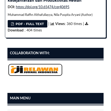
Kesejahteraan dan Produktivitas Hewan
DOI:
https://doi.org/10.65474/cqr40695
Muhammad Raffin Althafullayya, Nila Puspita Aryani (Author)
PDF - FULL TEXT
|
Views
: 360 times |
Download
: 404 times
COLLABORATION WITH:
MAIN MENU