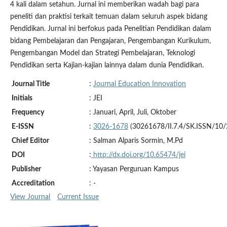
4 kali dalam setahun. Jurnal ini memberikan wadah bagi para
peneliti dan praktisi terkait temuan dalam seluruh aspek bidang
Pendidikan. Jurnal ini berfokus pada Penelitian Pendidikan dalam
bidang Pembelajaran dan Pengajaran, Pengembangan Kurikulum,
Pengembangan Model dan Strategi Pembelajaran, Teknologi
Pendidikan serta Kajian-kajian lainnya dalam dunia Pendidikan.
Journal Title
:
Journal Education Innovation
Initials
: JEI
Frequency
: Januari, April, Juli, Oktober
E-ISSN
:
3026-1678
(30261678/II.7.4/SK.ISSN/10/
Chief Editor
: Salman Alparis Sormin, M.Pd
DOI
:
http://dx.doi.org/10.65474/jei
Publisher
: Yayasan Perguruan Kampus
Accreditation
: -
View Journal
Current Issue