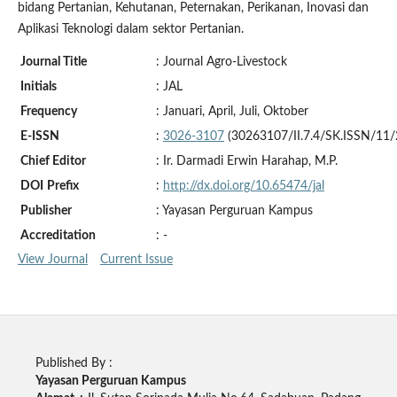
bidang Pertanian, Kehutanan, Peternakan, Perikanan, Inovasi dan
Aplikasi Teknologi dalam sektor Pertanian.
Journal Title
: Journal Agro-Livestock
Initials
: JAL
Frequency
: Januari, April, Juli, Oktober
E-ISSN
:
3026-3107
(30263107/II.7.4/SK.ISSN/11/
Chief Editor
: Ir. Darmadi Erwin Harahap, M.P.
DOI
Prefix
:
http://dx.doi.org/10.65474/jal
Publisher
: Yayasan Perguruan Kampus
Accreditation
: -
View Journal
Current Issue
Published By :
Yayasan Perguruan Kampus