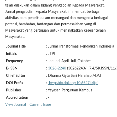
telah dilakukan dalam bidang Pengabdian Kepada Masyarakat.
Jurnal pengabdian kepada Masyarakat ini memuat berbagai
aktivitas para peneliti dalam menangani dan mengelola berbagai
potensi, hambatan, tantangan dan permasalahan yang di
Masyarakat yang bertujuan untuk meningkatkan kesejahteraan
Masyarakat.
Journal Title
: Jurnal Transformasi Pendidikan Indonesia
Initials
: JTPI
Frequency
: Januari, April, Juli, Oktober
E-ISSN
:
3026-2240
(30262240/II.7.4/SK.ISSN/11/
Chief Editor
: Dharma Gyta Sari Harahap,M.Pd
DOI
Prefix
:
http://dx.doi.org/10.65474/jtpi
Publisher
: Yayasan Perguruan Kampus
Accreditation
: -
View Journal
Current Issue