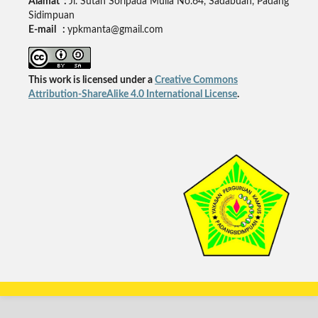
Alamat :
Jl. Sutan Soripada Mulia No.64, Sadabuan, Padang
Sidimpuan
E-mail :
ypkmanta@gmail.com
This work is licensed under a
Creative Commons
Attribution-ShareAlike 4.0 International License
.