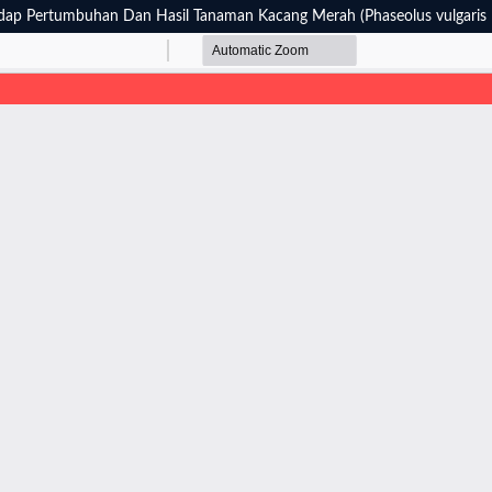
adap Pertumbuhan Dan Hasil Tanaman Kacang Merah (Phaseolus vulgaris L