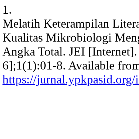
1.
Melatih Keterampilan Liter
Kualitas Mikrobiologi Me
Angka Total. JEI [Internet]
6];1(1):01-8. Available fro
https://jurnal.ypkpasid.org/