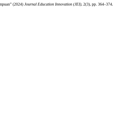
impuan” (2024)
Journal Education Innovation (JEI)
, 2(3), pp. 364–374