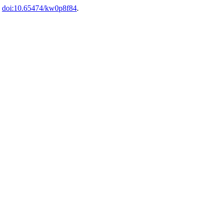
.
doi:10.65474/kw0p8f84
.