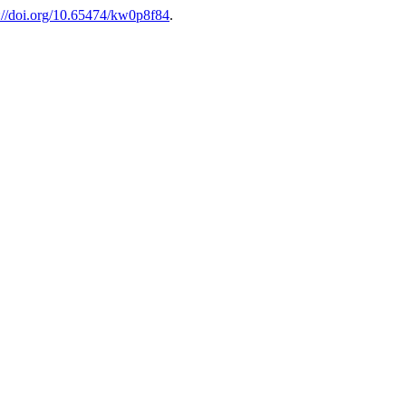
s://doi.org/10.65474/kw0p8f84
.